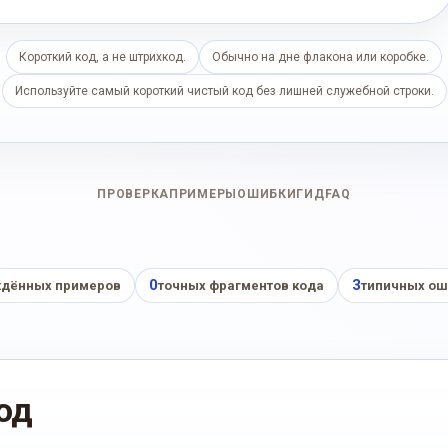
Короткий код, а не штрихкод.
Обычно на дне флакона или коробке.
Используйте самый короткий чистый код без лишней служебной строки.
ПРОВЕРКА
ПРИМЕРЫ
ОШИБКИ
ГИД
FAQ
0
3
дённых примеров
точных фрагментов кода
типичных ош
од