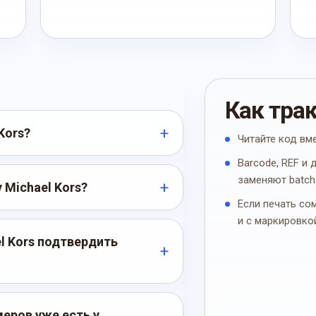
Как тра
Kors?
Читайте код вм
Barcode, REF и
заменяют batch
 Michael Kors?
Если печать со
и с маркировко
l Kors подтвердить
еров уже есть у