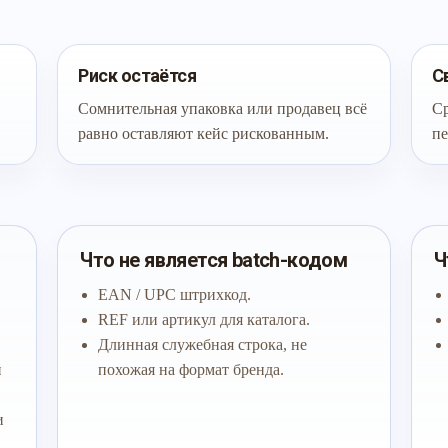
Риск остаётся
С
Сомнительная упаковка или продавец всё
Ср
равно оставляют кейс рискованным.
пе
Что не является batch-кодом
Ч
EAN / UPC штрихкод.
REF или артикул для каталога.
Длинная служебная строка, не
й
похожая на формат бренда.
и