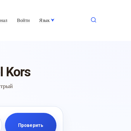
нал
Войти
Язык
l Kors
стрый
Проверить