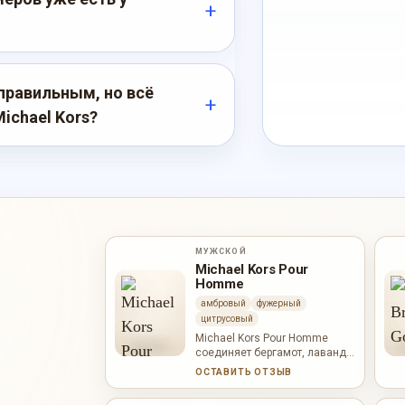
правильным, но всё
ichael Kors?
МУЖСКОЙ
Michael Kors Pour
Homme
амбровый
фужерный
цитрусовый
Michael Kors Pour Homme
соединяет бергамот, лаванду,
розовый перец, морскую воду,
ОСТАВИТЬ ОТЗЫВ
герань, шалфей, серую амбру,
ветивер и пачули.