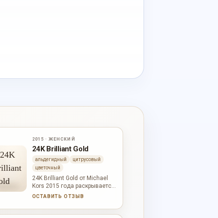
2015 · ЖЕНСКИЙ
24K Brilliant Gold
альдегидный
цитрусовый
цветочный
24K Brilliant Gold от Michael
Kors 2015 года раскрывается
через цветочная мягкость,
ОСТАВИТЬ ОТЗЫВ
цитрусовая свежесть,
древесная глубина. В начале
слышны цветочная мягкость,