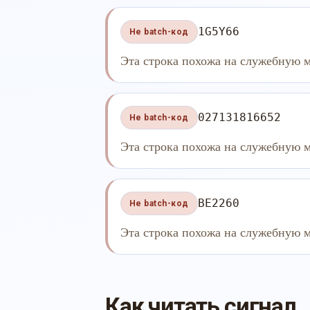
1G5Y66
Не batch-код
Эта строка похожа на служебную м
027131816652
Не batch-код
Эта строка похожа на служебную м
BE2260
Не batch-код
Эта строка похожа на служебную м
Как читать сигнал