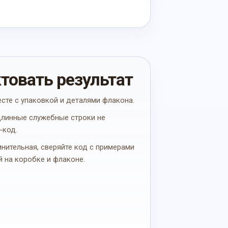
ктовать результат
есте с упаковкой и деталями флакона.
 длинные служебные строки не
-код.
мнительная, сверяйте код с примерами
й на коробке и флаконе.