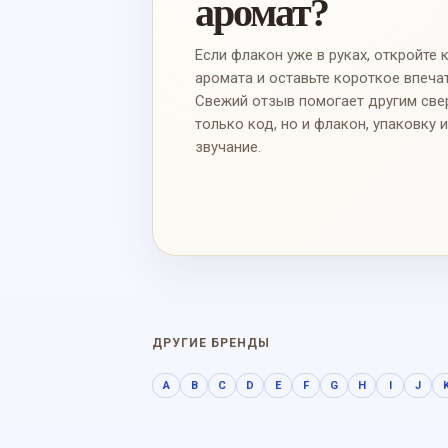
аромат?
Если флакон уже в руках, откройте 
аромата и оставьте короткое впеча
Свежий отзыв помогает другим све
только код, но и флакон, упаковку 
звучание.
ДРУГИЕ БРЕНДЫ
A
B
C
D
E
F
G
H
I
J