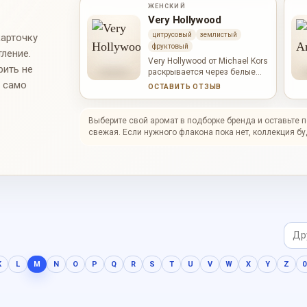
ЖЕНСКИЙ
Very Hollywood
цитрусовый
землистый
карточку
фруктовый
тление.
Very Hollywood от Michael Kors
рить не
раскрывается через белые
цветы, фруктовая сочность,
и само
ОСТАВИТЬ ОТЗЫВ
цитрусовая свежесть. В
начале слышны малина,
мандарин, бергамот; в сердце
Выберите свой аромат в подборке бренда и оставьте 
проступают гардения,
свежая. Если нужного флакона пока нет, коллекция бу
жасмин, Ylang-Ylang; база
держит амбра, ветивер,
дубовый мох. Характер
аромата: свежий, собранный,
мягкий, цветочный; он звучит
цельно, выразительно и без
резкого нажима.
K
L
M
N
O
P
Q
R
S
T
U
V
W
X
Y
Z
0