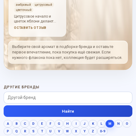
амбровый
цитрусовый
цветочный
Цитрусовое начало и
цветок яблони делают
аромат воздушным, амбра
ОСТАВИТЬ ОТЗЫВ
смягчает сердце, а кедр с
тонка дают теплую базу.
Выберите свой аромат в подборке бренда и оставьте
первое впечатление, пока покупка ещё свежая. Если
нужного флакона пока нет, коллекция будет расширяться.
ДРУГИЕ БРЕНДЫ
Найти
A
B
C
D
E
F
G
H
I
J
K
L
M
N
O
P
Q
R
S
T
U
V
W
X
Y
Z
0-9