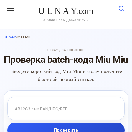
Перейти
U L N A Y.com
к
контенту
аромат как дыхание…
ULNAY
/
Miu Miu
ULNAY / BATCH-CODE
Проверка batch-кода Miu Miu
Введите короткий код Miu Miu и сразу получите
быстрый первый сигнал.
Проверить