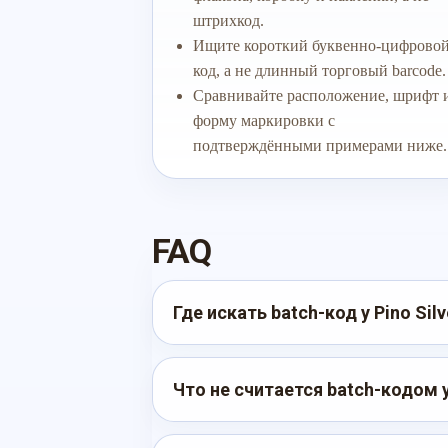
штрихкод.
Ищите короткий буквенно-цифрово
код, а не длинный торговый barcode.
Сравнивайте расположение, шрифт 
форму маркировки с
подтверждёнными примерами ниже.
FAQ
Где искать batch-код у Pino Silv
Что не считается batch-кодом у 