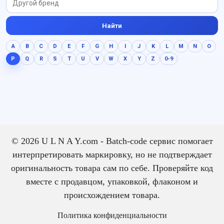
Найти
A
B
C
D
E
F
G
H
I
J
K
L
M
N
O
P
Q
R
S
T
U
V
W
X
Y
Z
0-9
© 2026 U L N A Y.com - Batch-code сервис помогает
интерпретировать маркировку, но не подтверждает
оригинальность товара сам по себе. Проверяйте код
вместе с продавцом, упаковкой, флаконом и
происхождением товара.
Политика конфиденциальности