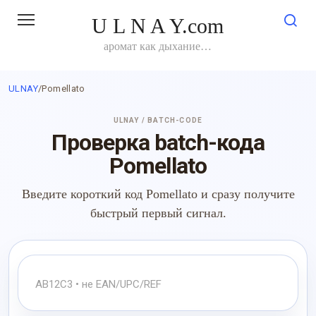
Перейти
U L N A Y.com
к
контенту
аромат как дыхание…
ULNAY
/
Pomellato
ULNAY / BATCH-CODE
Проверка batch-кода
Pomellato
Введите короткий код Pomellato и сразу получите
быстрый первый сигнал.