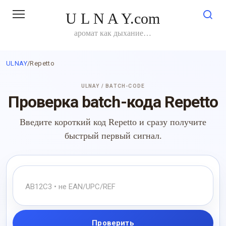
Перейти
U L N A Y.com
к
контенту
аромат как дыхание…
ULNAY
/
Repetto
ULNAY / BATCH-CODE
Проверка batch-кода Repetto
Введите короткий код Repetto и сразу получите
быстрый первый сигнал.
Проверить