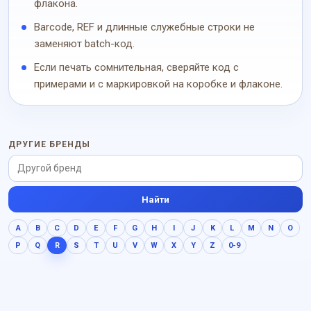
флакона.
Barcode, REF и длинные служебные строки не
заменяют batch-код.
Если печать сомнительная, сверяйте код с
примерами и с маркировкой на коробке и флаконе.
ДРУГИЕ БРЕНДЫ
Найти
A
B
C
D
E
F
G
H
I
J
K
L
M
N
O
P
Q
R
S
T
U
V
W
X
Y
Z
0-9