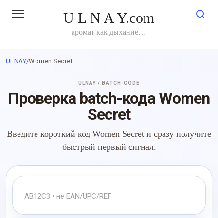
Перейти
U L N A Y.com
к
контенту
аромат как дыхание…
ULNAY
/
Women Secret
ULNAY / BATCH-CODE
Проверка batch-кода Women
Secret
Введите короткий код Women Secret и сразу получите
быстрый первый сигнал.