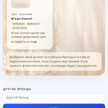
2009 · ЖЕНСКИЙ
W'eau Sunset
амбровый
фужерный
цитрусовый
W'eau Sunset звучит как
свежий цитрусовый срез,
в котором мандарин,
ОСТАВИТЬ ОТЗЫВ
грейпфрут и бергамот
охлаждены мятой.
Следом появляется
сочная тропическая грань
Выберите свой аромат в подборке бренда и оставьте
с белыми цветами, а база
первое впечатление, пока покупка ещё свежая. Если
ложится теплее: амбра,
нужного флакона пока нет, коллекция будет расширяться.
сандал и вирджинский
кедр делают аромат чище,
суше и спокойнее.
ДРУГИЕ БРЕНДЫ