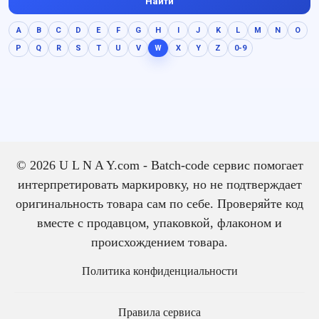
Найти
A
B
C
D
E
F
G
H
I
J
K
L
M
N
O
P
Q
R
S
T
U
V
W
X
Y
Z
0-9
© 2026 U L N A Y.com - Batch-code сервис помогает
интерпретировать маркировку, но не подтверждает
оригинальность товара сам по себе. Проверяйте код
вместе с продавцом, упаковкой, флаконом и
происхождением товара.
Политика конфиденциальности
Правила сервиса