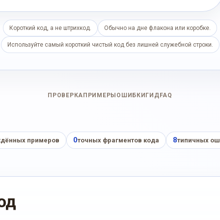
Короткий код, а не штрихкод.
Обычно на дне флакона или коробке.
Используйте самый короткий чистый код без лишней служебной строки.
ПРОВЕРКА
ПРИМЕРЫ
ОШИБКИ
ГИД
FAQ
0
8
дённых примеров
точных фрагментов кода
типичных ош
од