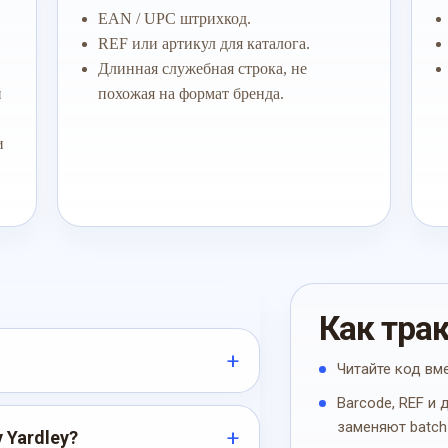
EAN / UPC штрихкод.
REF или артикул для каталога.
Длинная служебная строка, не
й
похожая на формат бренда.
и
Как тра
Читайте код вм
Barcode, REF и
заменяют batch
 Yardley?