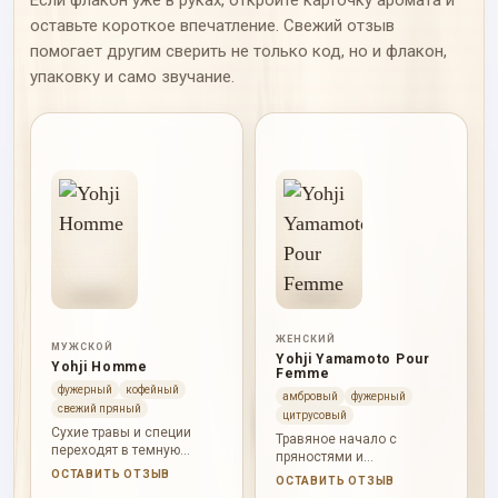
Если флакон уже в руках, откройте карточку аромата и
оставьте короткое впечатление. Свежий отзыв
помогает другим сверить не только код, но и флакон,
упаковку и само звучание.
ЖЕНСКИЙ
МУЖСКОЙ
Yohji Yamamoto Pour
Yohji Homme
Femme
фужерный
кофейный
амбровый
фужерный
свежий пряный
цитрусовый
Сухие травы и специи
Травяное начало с
переходят в темную
пряностями и
ромово-кофейную
мандарином ведет к
ОСТАВИТЬ ОТЗЫВ
ОСТАВИТЬ ОТЗЫВ
середину, а кожа с
розово-жасминовому