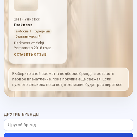
цельно, выразительно и
цельно, выразительно и
без резкого нажима.
без резкого нажима.
2018 · УНИСЕКС
Darkness
амбровый
фужерный
бальзамический
Darkness от Yohji
Yamamoto 2018 года
раскрывается через
ОСТАВИТЬ ОТЗЫВ
древесная глубина,
ароматические травы,
янтарное тепло. В начале
слышны древесная
Выберите свой аромат в подборке бренда и оставьте
глубина, ароматические
первое впечатление, пока покупка ещё свежая. Если
травы, янтарное тепло; в
нужного флакона пока нет, коллекция будет расширяться.
сердце проступают
древесная глубина,
ароматические травы,
янтарное тепло; база
держит древесная
глубина, ароматические
ДРУГИЕ БРЕНДЫ
травы, янтарное тепло.
Характер аромата:
свежий, собранный,
глубокий, тёплый; он
звучит цельно,