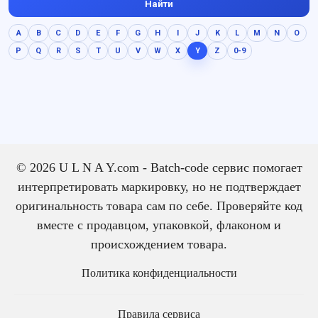
Найти
выразительно и без
резкого нажима.
A
B
C
D
E
F
G
H
I
J
K
L
M
N
O
P
Q
R
S
T
U
V
W
X
Y
Z
0-9
© 2026 U L N A Y.com - Batch-code сервис помогает
интерпретировать маркировку, но не подтверждает
оригинальность товара сам по себе. Проверяйте код
вместе с продавцом, упаковкой, флаконом и
происхождением товара.
Политика конфиденциальности
Правила сервиса