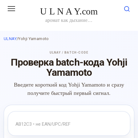
Перейти
U L N A Y.com
к
контенту
аромат как дыхание…
ULNAY
/
Yohji Yamamoto
ULNAY / BATCH-CODE
Проверка batch-кода Yohji
Yamamoto
Введите короткий код Yohji Yamamoto и сразу
получите быстрый первый сигнал.