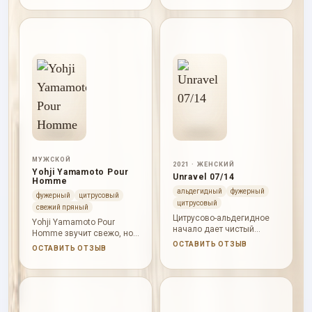
кедром дают характерный
сердцу, а амбра с
вечерний финал.
мускусом оставляют
мягкий теплый след.
МУЖСКОЙ
2021 · ЖЕНСКИЙ
Yohji Yamamoto Pour
Unravel 07/14
Homme
альдегидный
фужерный
фужерный
цитрусовый
цитрусовый
свежий пряный
Цитрусово-альдегидное
Yohji Yamamoto Pour
начало дает чистый
Homme звучит свежо, но
блеск, ирис и фрезия
не просто. Юзу, перец,
ОСТАВИТЬ ОТЗЫВ
ОСТАВИТЬ ОТЗЫВ
добавляют пудровую
мандарин и груша дают
цветочность, а мускус с
цитрусово-фруктовый
сандалом смягчают
старт с пряным краем,
финал.
шалфей, кожа, замша и
герань раскрывают сухое
сердце. Сандал, мускус,