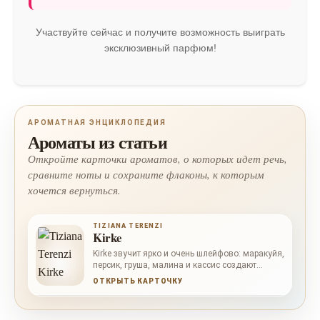
Участвуйте сейчас и получите возможность выиграть
эксклюзивный парфюм!
АРОМАТНАЯ ЭНЦИКЛОПЕДИЯ
Ароматы из статьи
Откройте карточки ароматов, о которых идет речь,
сравните ноты и сохраните флаконы, к которым
хочется вернуться.
TIZIANA TERENZI
Kirke
Kirke звучит ярко и очень шлейфово: маракуйя,
персик, груша, малина и кассис создают
сочный фруктовый взрыв, ландыш дает
ОТКРЫТЬ КАРТОЧКУ
тонкую цветочную прохладу, а мускус, сандал,
ваниль, пачули и гелиотроп делают финал
мягким, сладким и стойким.