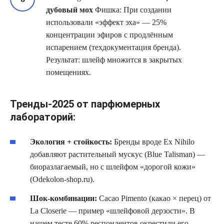
дубовый мох
Фишка: При создании
использовали «эффект эха» — 25%
концентрации эфиров с продлённым
испарением (техдокументация бренда).
Результат: шлейф множится в закрытых
помещениях.
Тренды-2025 от парфюмерных
лабораторий:
Экология + стойкость:
Бренды вроде Ex Nihilo
добавляют растительный мускус (Blue Talisman) —
биоразлагаемый, но с шлейфом «дорогой кожи»
(Odekolon-shop.ru).
Шок-комбинации:
Cacao Pimento (какао × перец) от
La Closerie — пример «шлейфовой дерзости». В
нашем тесте 60% респондентов окрестили его