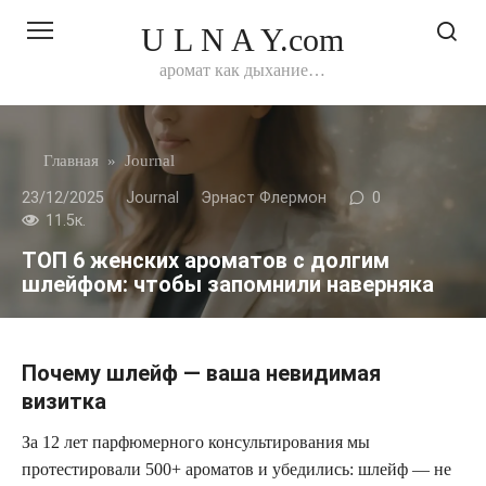
Перейти
U L N A Y.com
к
контенту
аромат как дыхание…
Главная
»
Journal
23/12/2025
Journal
Эрнаст Флермон
0
11.5к.
ТОП 6 женских ароматов с долгим
шлейфом: чтобы запомнили наверняка
Почему шлейф — ваша невидимая
визитка
За 12 лет парфюмерного консультирования мы
протестировали 500+ ароматов и убедились: шлейф — не