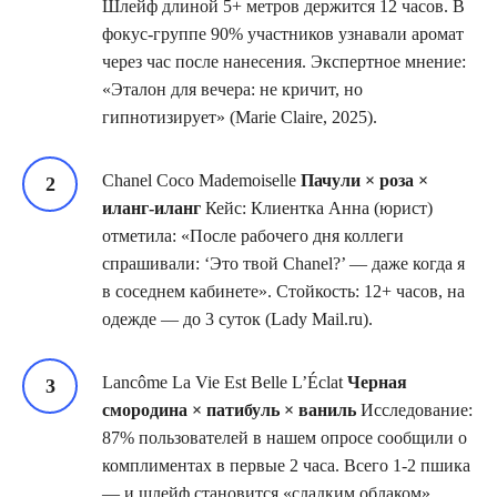
Шлейф длиной 5+ метров держится 12 часов. В
фокус-группе 90% участников узнавали аромат
через час после нанесения. Экспертное мнение:
«Эталон для вечера: не кричит, но
гипнотизирует» (Marie Claire, 2025).
Chanel Coco Mademoiselle
Пачули × роза ×
иланг-иланг
Кейс: Клиентка Анна (юрист)
отметила: «После рабочего дня коллеги
спрашивали: ‘Это твой Chanel?’ — даже когда я
в соседнем кабинете». Стойкость: 12+ часов, на
одежде — до 3 суток (Lady Mail.ru).
Lancôme La Vie Est Belle L’Éclat
Черная
смородина × патибуль × ваниль
Исследование:
87% пользователей в нашем опросе сообщили о
комплиментах в первые 2 часа. Всего 1-2 пшика
— и шлейф становится «сладким облаком»