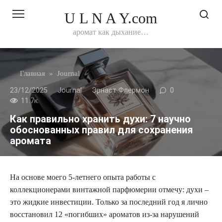
Перейти
U L N A Y.com
к
контенту
аромат как дыхание…
Главная
»
Journal
23/12/2025
Journal
Эрнаст Флермон
0
11.7к.
Как правильно хранить духи: 7 научно
обоснованных правил для сохранения
аромата
На основе моего 5-летнего опыта работы с
коллекционерами винтажной парфюмерии отмечу: духи –
это жидкие инвестиции. Только за последний год я лично
восстановил 12 «погибших» ароматов из-за нарушений