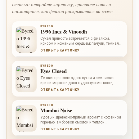
статьи: откройте карточку, сравните ноты и
посмотрите, как флакон раскрывается на коже.
BYREDO
1996 Inez & Vinoodh
Сухая пряность встречается с фиалкой,
ирисом и кожаным сердцем; пачули, темная
амбра и ваниль добавляют композиции
ОТКРЫТЬ КАРТОЧКУ
плотный вечерний свет.
BYREDO
Eyes Closed
Теплая пряность здесь сухая и землистая:
ирис и морковь дают пудровую мягкость,
папирус и пачули укрепляют базу.
ОТКРЫТЬ КАРТОЧКУ
BYREDO
Mumbai Noise
Удовый древесно-пряный аромат с кофейной
горечью, амбровой смолой и теплой
сандаловой базой.
ОТКРЫТЬ КАРТОЧКУ