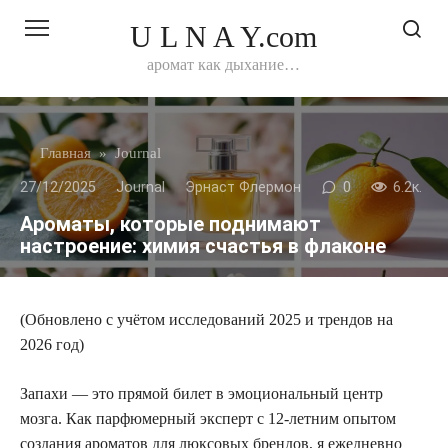
Перейти
U L N A Y.com
к
контенту
аромат как дыхание…
Главная
»
Journal
27/12/2025
Journal
Эрнаст Флермон
0
6.2к.
Ароматы, которые поднимают
настроение: химия счастья в флаконе
(Обновлено с учётом исследований 2025 и трендов на
2026 год)
Запахи — это прямой билет в эмоциональный центр
мозга. Как парфюмерный эксперт с 12-летним опытом
создания ароматов для люксовых брендов, я ежедневно