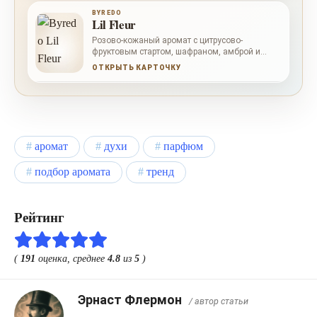
BYREDO
Lil Fleur
Розово-кожаный аромат с цитрусово-
фруктовым стартом, шафраном, амброй и
мягкой ванильной базой.
ОТКРЫТЬ КАРТОЧКУ
аромат
духи
парфюм
подбор аромата
тренд
Рейтинг
(
191
оценка, среднее
4.8
из
5
)
Эрнаст Флермон
/ автор статьи