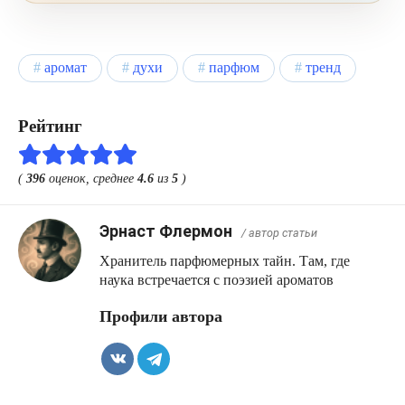
Мускус, мох и древесные ноты оставляют
чистый, чуть сухой след.
аромат
духи
парфюм
тренд
Рейтинг
(
396
оценок, среднее
4.6
из
5
)
Эрнаст Флермон
/ автор статьи
Хранитель парфюмерных тайн. Там, где
наука встречается с поэзией ароматов
Профили автора