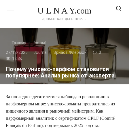
Перейти
U L N A Y.com
к
контенту
аромат как дыхание…
Главная
»
Journal
27/12/2025
Journal
Эрнаст Флермон
0
12.3к.
Почему унисекс‑парфюм становится
популярнее: Анализ рынка от эксперта
За последнее десятилетие я наблюдаю революцию в
парфюмерном мире: унисекс-ароматы превратились из
нишечного явления в рыночный мейнстрим. Как
парфюмерный аналитик с сертификатом CPLF (Comité
Français du Parfum), подтверждаю: 2025 год стал