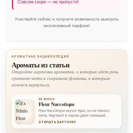
Совсем скоро — не пропусти!
Участвуйте сейчас и получите возможность выиграть
эксклюзивный парфюм!
АРОМАТНАЯ ЭНЦИКЛОПЕДИЯ
Ароматы из статьи
Откройте карточки ароматов, о которых идет речь,
сравните ноты и сохраните флаконы, к которым
хочется вернуться.
EX NIHILO
Fleur Narcotique
Fleur Narcotique звучит ярко, но не тяжело:
личи, бергамот и персик дают сияющий
фруктовый старт, пион и цветок апельсина
ОТКРЫТЬ КАРТОЧКУ
делают сердце светлым и женственным,
жасмин добавляет белоцветочное дыхание.