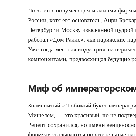
Логотип с полумесяцем и ламами фирмы 
России, хотя его основатель, Анри Брок
Петербург и Москву изысканной пудрой 
работал «Дом Ралле», чьи парижские па
Уже тогда местная индустрия экспериме
компонентами, предвосхищая будущие р
Миф об императорском
Знаменитый «Любимый букет императри
Мишелем, — это красивый, но не подтв
Рецепт сохранился, но имени венценосно
формуле угадываются поразительные па