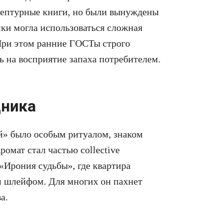
ептурные книги, но были вынуждены
ики могла использоваться сложная
При этом ранние ГОСТы строго
ь на восприятие запаха потребителем.
дника
й» было особым ритуалом, знаком
омат стал частью collective
 «Ирония судьбы», где квартира
м шлейфом. Для многих он пахнет
а.