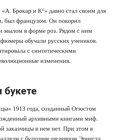
«А. Брокар и К°» давно стал своим для
ар, был французом. Он покорил
и мылом в форме роз. Рядом с ним
рфюмеры обучали русских учеников.
нтировала с синтетическими
еволюционные изменения.
 букете
цы» 1913 года, созданный Огюстом
ержденный архивными книгами миф.
й заказчицы в нем нет. При этом в
раллели с будущим шедевром Эрнеста