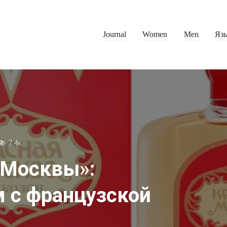
Journal
Women
Men
Яз
7.4к.
 Москвы»:
 с французской