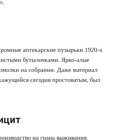
ю.
кромные аптекарские пузырьки 1920-х
есистыми бутылочками. Ярко-алые
сомолки на собрании. Даже материал
 кажущийся сегодня простоватым, был
ицит
роизводство на грань выживания.