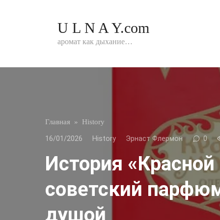
Перейти
к
U L N A Y.com
контенту
аромат как дыхание…
Главная
»
History
16/01/2026
History
Эрнаст Флермон
0
История «Красной
советский парфюм
душой