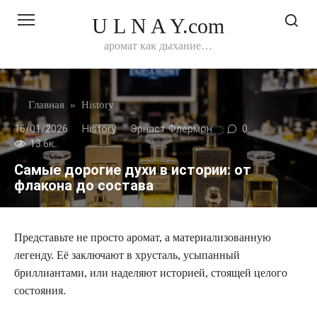
Перейти
U L N A Y.com
к
контенту
аромат как дыхание…
Главная
»
History
16/01/2026
History
Эрнаст Флермон
0
13.6к.
Самые дорогие духи в истории: от
флакона до состава
Представьте не просто аромат, а материализованную
легенду. Её заключают в хрусталь, усыпанный
бриллиантами, или наделяют историей, стоящей целого
состояния.