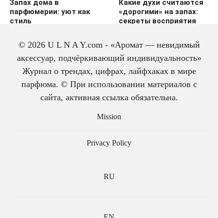
Запах дома в
Какие духи считаются
парфюмерии: уют как
«дорогими» на запах:
стиль
секреты восприятия
© 2026 U L N A Y.com - «Аромат — невидимый
аксессуар, подчёркивающий индивидуальность»
Журнал о трендах, цифрах, лайфхаках в мире
парфюма. © При использовании материалов с
сайта, активная ссылка обязательна.
История одеколона: от
Mission
лекарства до парфюма
Privacy Policy
RU
EN