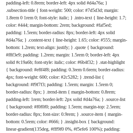
padding-left: 0.8rem; border-left: 4px solid #d4a76a; }
.subsection-title { font-weight: 500; color: #7d5d3d; margin:
1.8rem 0 1rem 0; font-style: italic; } .intro-text { line-height: 1.7;
color: #444; margin-bottom: 2rem; background: #faf5ed;
padding: 1.5rem; border-radius: 8px; border-left: 4px solid
#d4a76a; } .content-text { line-height: 1.65; color: #555; margin-
bottom: 1.2rem; text-align: justify; } .quote { background:
#f8f3e9; padding: 1.2rem; margin: 1.5rem 0; border-left: 4px
solid #c19a6b; font-style: italic; color: #6b4f32; } .stat-highlight
{ background: #e8f4f8; padding: 0.3rem 0.6rem; border-radius:
4px; font-weight: 600; color: #2c5282; } .trend-list {
background: #f9f7f3; padding: 1.5rem; margin: 1.5rem 0;
border-radius: 8px; } .trend-item { margin-bottom: 0.8rem;
padding-left: 1rem; border-left: 2px solid #d4a76a; } .source-list
{ background: #f0f0f0; padding: 1.5rem; margin-top: 2.5rem;
border-radius: 8px; font-size: 0.9rem; } .source-item { margin-
bottom: 0.5rem; color: #666; } .insight-box { background:
linear-gradient(135deg, #fff9f0 0%, #f5efe6 100%); padding: