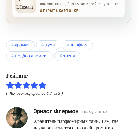
лимона, аниса, бергамота и грейпфрута, затем
раскрывает какао, пачули, сандал, чай, кедр и
ОТКРЫТЬ КАРТОЧКУ
лаванду.
аромат
духи
парфюм
подбор аромата
тренд
Рейтинг
(
487
оценок, среднее
4.7
из
5
)
Эрнаст Флермон
/ автор статьи
Хранитель парфюмерных тайн. Там, где
наука встречается с поэзией ароматов