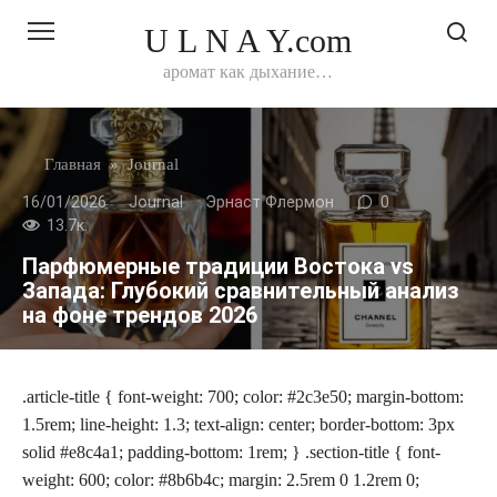
Перейти
U L N A Y.com
к
контенту
аромат как дыхание…
Главная
»
Journal
16/01/2026
Journal
Эрнаст Флермон
0
13.7к.
Парфюмерные традиции Востока vs
Запада: Глубокий сравнительный анализ
на фоне трендов 2026
.article-title { font-weight: 700; color: #2c3e50; margin-bottom:
1.5rem; line-height: 1.3; text-align: center; border-bottom: 3px
solid #e8c4a1; padding-bottom: 1rem; } .section-title { font-
weight: 600; color: #8b6b4c; margin: 2.5rem 0 1.2rem 0;