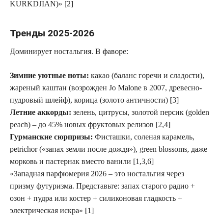
KURKDJIAN)» [2]
Тренды 2025-2026
Доминирует ностальгия. В фаворе:
Зимние уютные ноты:
какао (баланс горечи и сладости),
жареный каштан (возрожден Jo Malone в 2007, древесно-
пудровый шлейф), корица (золото античности) [3]
Летние аккорды:
зелень, цитрусы, золотой персик (golden
peach) – до
45% новых фруктовых релизов
[2,4]
Гурманские сюрпризы:
Фисташки, соленая карамель,
petrichor («запах земли после дождя»), green blossoms, даже
морковь и пастернак вместо ванили [1,3,6]
«Западная парфюмерия 2026 – это ностальгия через
призму футуризма. Представьте: запах старого радио +
озон + пудра или костер + силиконовая гладкость +
электрическая искра» [1]