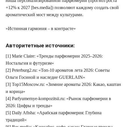
ниша персонализированной парфюмерии (прогноз роста
+12% к 2027
[bes.media]) позволяют каждому создать свой
ароматический мост между культурами.
«Истинная гармония – в контрасте»
Авторитетные источники:
[1] Marie Claire: «Тренды парфюмерии 2025–2026:
Ностальгия и футуризм»
[2] Peterburg2.ru: «Топ-10 ароматов лета 2026: Советы
Ольги Госиной и наследие GUERLAIN»
[3] Top15Moscow.ru: «Зимние ароматы 2026: Какао, каштан
и корица»
[4] Parfyumernye-kompozitsii.ru: «Рынок парфюмерии в
2026: Цифры и тренды»
[5] Daily Afisha: «Арабская парфюмерия: Глубина
традиций»
[6] Bes.media: «Каннабис, кофе, какао: Главные тренды