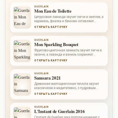
GUERLAIN
Mon Eau de Toilette
Цитрусовая лаванда звучит легче и светлее, а
карамель, фиалка и бензоин оставляют
мягкую пудровую сладость.
ОТКРЫТЬ КАРТОЧКУ
GUERLAIN
Mon Sparkling Bouquet
Фруктово-цветочная свежесть звучит легче и
звонче, а лаванда и ваниль сохраняют
узнаваемую мягкость.
ОТКРЫТЬ КАРТОЧКУ
GUERLAIN
Samsara 2021
Древесная желтоцветочная теплота звучит
классически и медитативно, с пудровым
ирисом и кремовым сандалом.
ОТКРЫТЬ КАРТОЧКУ
GUERLAIN
L'Instant de Guerlain 2016
L'Instant de Guerlain pour Homme начинает с