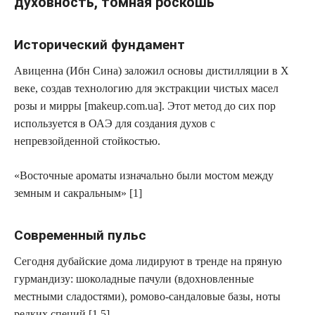
духовность, томная роскошь
Исторический фундамент
Авиценна (Ибн Сина) заложил основы дистилляции в X
веке, создав технологию для экстракции чистых масел
розы и мирры [makeup.com.ua]. Этот метод до сих пор
используется в ОАЭ для создания духов с
непревзойденной стойкостью.
«Восточные ароматы изначально были мостом между
земным и сакральным» [1]
Современный пульс
Сегодня дубайские дома лидируют в тренде на пряную
гурмандизу: шоколадные пачули (вдохновленные
местными сладостями), ромово-сандаловые базы, ноты
редких специй [1,5].