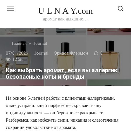
Перейти
U L N A Y.com
к
контенту
аромат как дыхание…
Главная
»
Journal
07/01/2026
Journal
Эрнаст Флермон
0
12.5к.
Как выбрать аромат, если вы аллергик:
безопасные ноты и бренды
На основе 5-летней работы с клиентами-аллергиками,
отмечу: правильный парфюм не скрывает вашу
индивидуальность — он бережно ее раскрывает.
Разберемся, как избежать сыпи, чихания и слезотечения,
сохранив удовольствие от аромата.