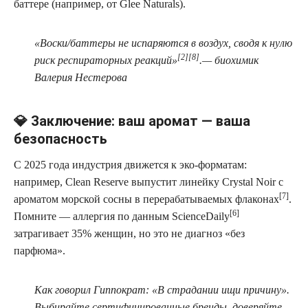
баттере (например, от Glee Naturals).
«Воски/баттеры не испаряются в воздух, сводя к нулю
[2][8]
риск респираторных реакций»
.— биохимик
Валерия Нестерова
💎 Заключение: ваш аромат — ваша
безопасность
С 2025 года индустрия движется к эко-форматам:
например, Clean Reserve выпустит линейку Crystal Noir с
[7]
ароматом морской сосны в перерабатываемых флаконах
.
[6]
Помните — аллергия по данным ScienceDaily
затрагивает 35% женщин, но это не диагноз «без
парфюма».
Как говорил Гиппократ: «В страдании ищи причину».
Выбирайте сертифицированные бренды, доверяйте