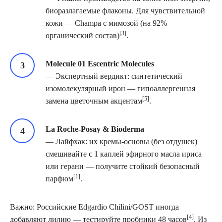
биоразлагаемые флаконы. Для чувствительной
кожи — Champa с мимозой (на 92%
[3]
органический состав)
.
Molecule 01 Escentric Molecules
— Экспертный вердикт: синтетический
изомолекулярный ирон — гипоаллергенная
[5]
замена цветочным акцентам
.
La Roche-Posay & Bioderma
— Лайфхак: их кремы-основы (без отдушек)
смешивайте с 1 каплей эфирного масла ириса
или герани — получите стойкий безопасный
[1]
парфюм
.
Важно: Российские Edgardio Chilini/GOST иногда
[4]
добавляют лилию — тестируйте пробники 48 часов
. Из