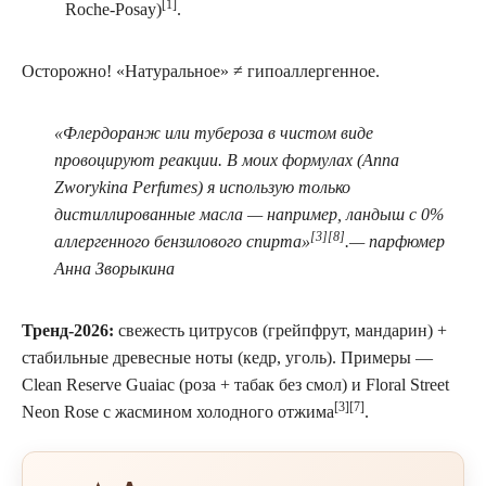
[1]
Roche-Posay)
.
Осторожно! «Натуральное» ≠ гипоаллергенное.
«Флердоранж или тубероза в чистом виде
провоцируют реакции. В моих формулах (Anna
Zworykina Perfumes) я использую только
дистиллированные масла — например, ландыш с 0%
[3][8]
аллергенного бензилового спирта»
.— парфюмер
Анна Зворыкина
Тренд-2026:
свежесть цитрусов (грейпфрут, мандарин) +
стабильные древесные ноты (кедр, уголь). Примеры —
Clean Reserve Guaiac (роза + табак без смол) и Floral Street
[3][7]
Neon Rose с жасмином холодного отжима
.