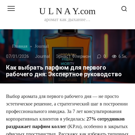
Перейти
U L N A Y.com
к
контенту
аромат как дыхание…
Главная
»
Journal
07/01/2026
Journal
Эрнаст Флермон
0
6.5к.
Как выбрать парфюм для первого
рабочего дня: Экспертное руководство
Выбор аромата для первого рабочего дня — не просто
эстетическое решение, а стратегический шаг в построении
профессионального имиджа. За 7 лет консультирования
корпоративных клиентов я убедилась:
27% сотрудников
раздражает парфюм коллег
(KP.ru), особенно в закрытых
офисных пространствах. Расскажу, как избежать типичных