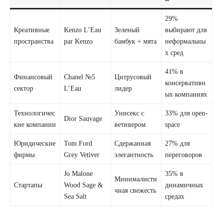
29%
Креативные
Kenzo L’Eau
Зеленый
выбирают для
пространства
par Kenzo
бамбук + мята
неформальны
х сред
41% в
Финансовый
Chanel №5
Цитрусовый
консервативн
сектор
L’Eau
лидер
ых компаниях
Технологичес
Унисекс с
33% для open-
Dior Sauvage
кие компании
ветивером
space
Юридические
Tom Ford
Сдержанная
27% для
фирмы
Grey Vetiver
элегантность
переговоров
Jo Malone
35% в
Минималисти
Стартапы
Wood Sage &
динамичных
чная свежесть
Sea Salt
средах