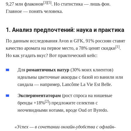
[3][5]
9,27 млн флаконов
. Но статистика — лишь фон.
Главное — понять человека.
1. Анализ предпочтений: наука и практика
По данным исследования Avon и GFK, 91% россиян ставят
[1]
качество аромата на первое место, а 78% ценят скидки
.
Но как угадать вкус? Вот практический кейс:
Для
романтичных натур
(30% моих клиентов)
идеальны цветочные аккорды с базой из ванили или
сандала — например, Lancôme La Vie Est Belle.
Экспериментаторам
(рост спроса на нишевые
[2]
бренды +18%
) предложите селектив с
неочевидными нотами, вроде Oud от Byredo.
«Успех — в сочетании онлайн-удобства с офлайн-