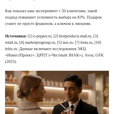
Как показал наш эксперимент с 50 клиентами, такой
подход повышает успешность выбора на 83%. Подарок
станет не просто флаконом, а ключом к эмоциям.
Источники:
[1] e-pepper.ru, [2] bestproducts.mail.ru, [3]
retail.ru, [4] marketprogroup.ru, [5] tass.ru, [7] lenta.ru, [10]
tebiz.ru. Данные включают исследования ЭКЦ
«ИнвестПроект», ЦРПТ («Честный ЗНАК»), Avon, GFK
(2025).