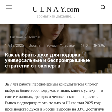
Перейти
U L N A Y.com
к
контенту
аромат как дыхание…
Главная
»
Journal
17/12/2025
Journal
Эрнаст Флермон
0
3.9к.
Как выбрать духи для подарка:
универсальные и беспроигрышные
стратегии от эксперта
За 7 лет работы парфюмерным консультантом я помог
выбрать более 3000 подарков, и знаю: ключ к успеху — в
синтезе данных, трендов и человеческого восприятия.
Рынок подтверждает это: только за III квартал 2025 года
производство духов в России выросло на 33%, достигнув