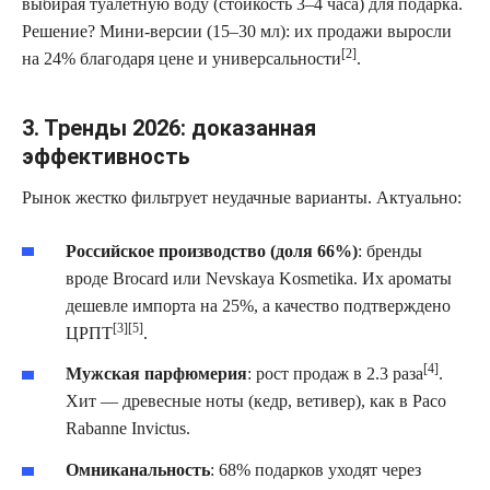
выбирая туалетную воду (стойкость 3–4 часа) для подарка.
Решение? Мини-версии (15–30 мл): их продажи выросли
[2]
на 24% благодаря цене и универсальности
.
3. Тренды 2026: доказанная
эффективность
Рынок жестко фильтрует неудачные варианты. Актуально:
Российское производство (доля 66%)
: бренды
вроде Brocard или Nevskaya Kosmetika. Их ароматы
дешевле импорта на 25%, а качество подтверждено
[3][5]
ЦРПТ
.
[4]
Мужская парфюмерия
: рост продаж в 2.3 раза
.
Хит — древесные ноты (кедр, ветивер), как в Paco
Rabanne Invictus.
Омниканальность
: 68% подарков уходят через