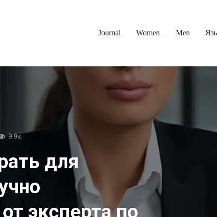
Journal
Women
Men
Яз
9.9к.
рать для
учно
от эксперта по