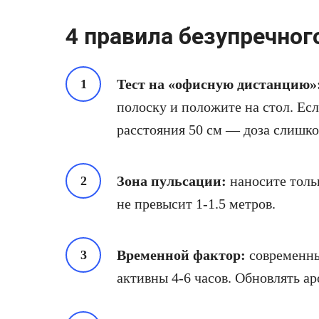
4 правила безупречног
Тест на «офисную дистанцию»
полоску и положите на стол. Есл
расстояния 50 см — доза слишко
Зона пульсации:
наносите толь
не превысит 1-1.5 метров.
Временной фактор:
современны
активны 4-6 часов. Обновлять а