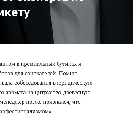
икету
антом в премиальных бутиках я
боров для соискателей. Помню
ивала собеседования в юридическую
го аромата на цитрусово-древесную
енеджер позже признался, что
профессионализмом».