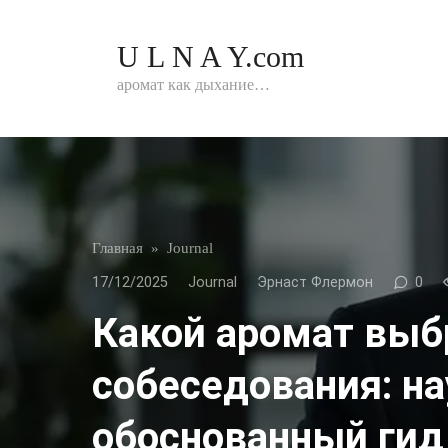
Перейти
к
U L N A Y.com
контенту
аромат как дыхание…
Главная
»
Journal
17/12/2025
Journal
Эрнаст Флермон
0
Какой аромат выб
собеседования: на
обоснованный гид 