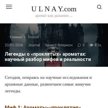
Перейти
U L N A Y.com
к
контенту
аромат как дыхание…
Главная
»
Journal
23/01/2026
Journal
Эрнаст Флермон
0
8.1к.
Легенды о «проклятых» ароматах:
научный разбор мифов и реальности
Сегодня, опираясь на научные исследования и
архивные данные, развенчаем самые живучие
легенды.
Миф 1: Ароматы-«проклятия»