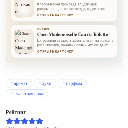
Классическая прохлада альдегидов
раскрывает цветочное сердце, а древесно-
мшистая база с мускусом и ванилью дает
ОТКРЫТЬ КАРТОЧКУ
зрелую глубину.
CHANEL
Coco Mademoiselle Eau de Toilette
Цитрусовая свежесть здесь элегантна и суха, а
роза, жасмин, ваниль и белый мускус дают
мягкий женственный след.
ОТКРЫТЬ КАРТОЧКУ
аромат
духи
парфюм
туалетная вода
Рейтинг