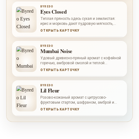
BYREDO
Eyes Closed
Теплая пряность здесь сухая и землистая:
ирис и морковь дают пудровую мягкость,
папирус и пачули укрепляют базу.
ОТКРЫТЬ КАРТОЧКУ
BYREDO
Mumbai Noise
Удовый древесно-пряный аромат с кофейной
горечью, амбровой смолой и теплой
сандаловой базой.
ОТКРЫТЬ КАРТОЧКУ
BYREDO
Lil Fleur
Розово-кожаный аромат с цитрусово-
фруктовым стартом, шафраном, амброй и
мягкой ванильной базой.
ОТКРЫТЬ КАРТОЧКУ