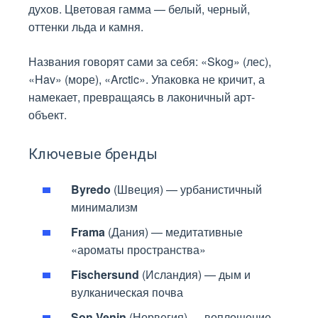
духов. Цветовая гамма — белый, черный,
оттенки льда и камня.
Названия говорят сами за себя: «Skog» (лес),
«Hav» (море), «Arctic». Упаковка не кричит, а
намекает, превращаясь в лаконичный арт-
объект.
Ключевые бренды
Byredo
(Швеция) — урбанистичный
минимализм
Frama
(Дания) — медитативные
«ароматы пространства»
Fischersund
(Исландия) — дым и
вулканическая почва
Son Venin
(Норвегия) — воплощение