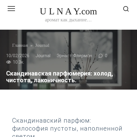
Перейти
U L N A Y.com
к
контенту
аромат как дыхание…
Главная
»
Journal
10/02/2026
Journal
Эрнаст Флермон
0
10.3к.
Скандинавская парфюмерия: холод,
чистота, лаконичность.
Скандинавский парфюм:
философия пустоты, наполненной
светом