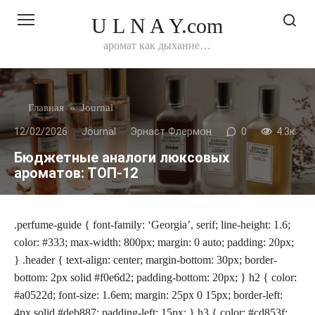
Перейти
U L N A Y.com
к
контенту
аромат как дыхание…
Главная
»
Journal
12/02/2026
Journal
Эрнаст Флермон
0
4.3к.
Бюджетные аналоги люксовых
ароматов: ТОП‑12
.perfume-guide { font-family: ‘Georgia’, serif; line-height: 1.6;
color: #333; max-width: 800px; margin: 0 auto; padding: 20px;
} .header { text-align: center; margin-bottom: 30px; border-
bottom: 2px solid #f0e6d2; padding-bottom: 20px; } h2 { color:
#a0522d; font-size: 1.6em; margin: 25px 0 15px; border-left:
4px solid #deb887; padding-left: 15px; } h3 { color: #cd853f;