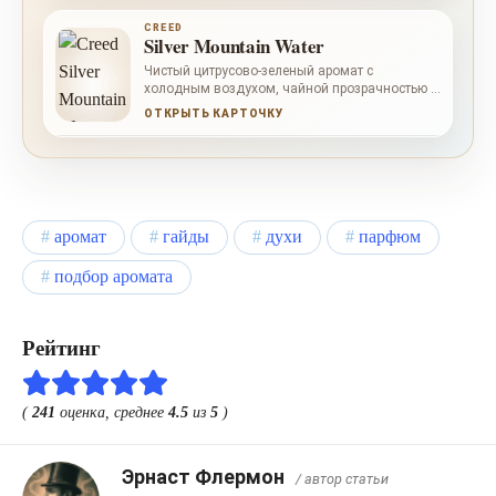
CREED
Silver Mountain Water
Чистый цитрусово-зеленый аромат с
холодным воздухом, чайной прозрачностью и
сухим мускусным следом.
ОТКРЫТЬ КАРТОЧКУ
аромат
гайды
духи
парфюм
подбор аромата
Рейтинг
(
241
оценка, среднее
4.5
из
5
)
Эрнаст Флермон
/ автор статьи