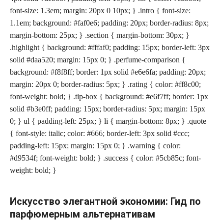
font-size: 1.3em; margin: 20px 0 10px; } .intro { font-size:
1.1em; background: #faf0e6; padding: 20px; border-radius: 8px;
margin-bottom: 25px; } .section { margin-bottom: 30px; }
.highlight { background: #fffaf0; padding: 15px; border-left: 3px
solid #daa520; margin: 15px 0; } .perfume-comparison {
background: #f8f8ff; border: 1px solid #e6e6fa; padding: 20px;
margin: 20px 0; border-radius: 5px; } .rating { color: #ff8c00;
font-weight: bold; } .tip-box { background: #e6f7ff; border: 1px
solid #b3e0ff; padding: 15px; border-radius: 5px; margin: 15px
0; } ul { padding-left: 25px; } li { margin-bottom: 8px; } .quote
{ font-style: italic; color: #666; border-left: 3px solid #ccc;
padding-left: 15px; margin: 15px 0; } .warning { color:
#d9534f; font-weight: bold; } .success { color: #5cb85c; font-
weight: bold; }
Искусство элегантной экономии: Гид по
парфюмерным альтернативам