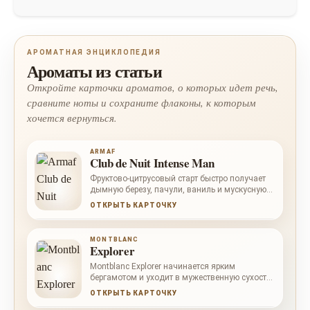
АРОМАТНАЯ ЭНЦИКЛОПЕДИЯ
Ароматы из статьи
Откройте карточки ароматов, о которых идет речь,
сравните ноты и сохраните флаконы, к которым
хочется вернуться.
ARMAF
Club de Nuit Intense Man
Фруктово-цитрусовый старт быстро получает
дымную березу, пачули, ваниль и мускусную
стойкость.
ОТКРЫТЬ КАРТОЧКУ
MONTBLANC
Explorer
Montblanc Explorer начинается ярким
бергамотом и уходит в мужественную сухость:
розовый перец, шалфей, ветивер, кожа,
ОТКРЫТЬ КАРТОЧКУ
пачули, какао и амбровая древесность.