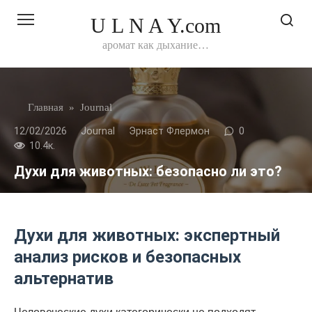
Перейти
U L N A Y.com
к
контенту
аромат как дыхание…
Главная
»
Journal
12/02/2026
Journal
Эрнаст Флермон
0
10.4к.
Духи для животных: безопасно ли это?
Духи для животных: экспертный
анализ рисков и безопасных
альтернатив