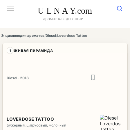
Перейти
к
U L N A Y.com
контенту
аромат как дыхание...
Энциклопедия ароматов
/
Diesel
/
Loverdose Tattoo
1
ЖИВАЯ ПИРАМИДА
Diesel · 2013
LOVERDOSE TATTOO
фужерный, цитрусовый, молочный