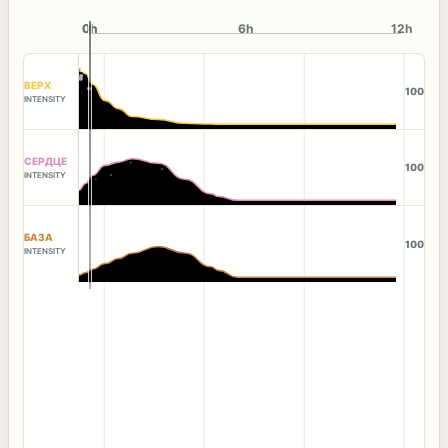
0h
0h
6h
12h
ВЕРХ
100
INTENSITY
СЕРДЦЕ
100
INTENSITY
БАЗА
100
INTENSITY