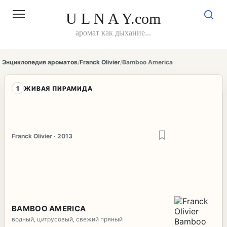
Перейти
к
U L N A Y.com
контенту
аромат как дыхание...
Энциклопедия ароматов
/
Franck Olivier
/
Bamboo America
1
ЖИВАЯ ПИРАМИДА
Franck Olivier · 2013
BAMBOO AMERICA
водный, цитрусовый, свежий пряный