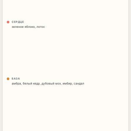
СЕРДЦЕ
зеленое яблоко
,
лотос
БАЗА
амбра
,
белый кедр
,
дубовый мох
,
имбир
,
сандал