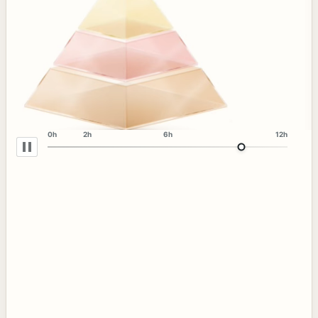
0h
2h
6h
12h