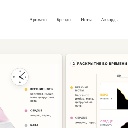
Ароматы
Бренды
Ноты
Аккорды
2
РАСКРЫТИЕ ВО ВРЕМЕНИ
12
0h
9
3
6
ВЕРХНИЕ
ВЕРХНИЕ НОТЫ
НОТЫ
бергамот
,
имбир
,
ВЕРХ
бергамот
,
мята
,
цитрусовые
имбир
,
мята
,
INTENSITY
ноты
цитрусовые
ноты
СЕРДЦЕ
амирис
,
перец
СЕРДЦЕ
СЕРДЦЕ
амирис
,
перец
БАЗА
INTENSITY