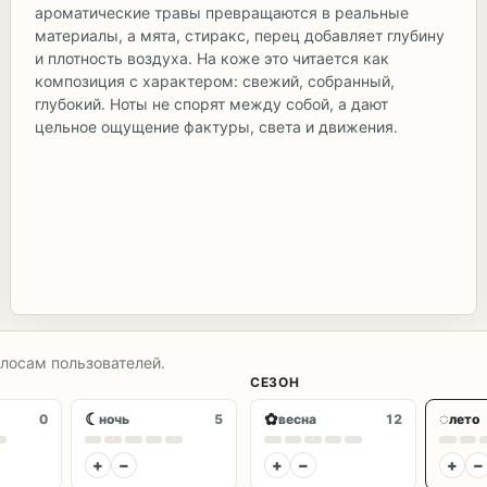
ароматические травы превращаются в реальные
материалы, а мята, стиракс, перец добавляет глубину
и плотность воздуха. На коже это читается как
композиция с характером: свежий, собранный,
глубокий. Ноты не спорят между собой, а дают
цельное ощущение фактуры, света и движения.
олосам пользователей.
СЕЗОН
☾
✿
◌
0
ночь
5
весна
12
лето
+
−
+
−
+
−