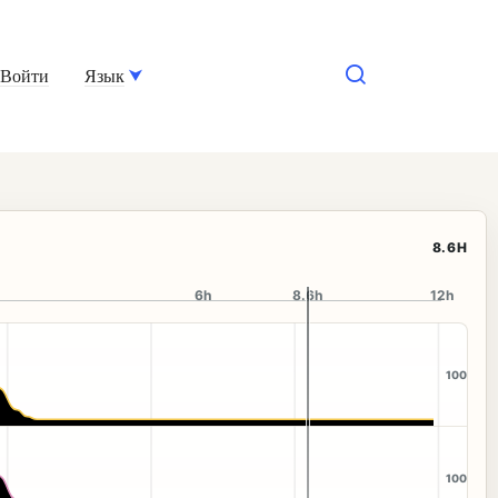
Войти
Язык
8.9H
6h
8.9h
12h
100
100