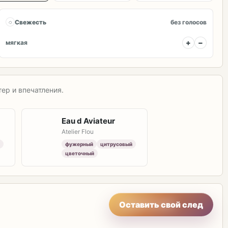
◌
Свежесть
без голосов
+
−
мягкая
ер и впечатления.
Eau d Aviateur
Atelier Flou
фужерный
цитрусовый
цветочный
Оставить свой след