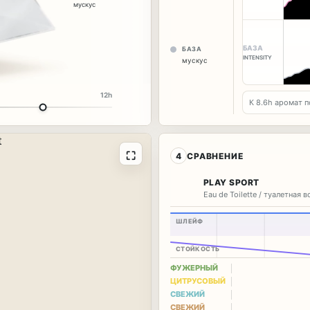
мускус
БАЗА
БАЗА
INTENSITY
мускус
12h
К 8.9h аромат п
⛶
4
СРАВНЕНИЕ
PLAY SPORT
Eau de Toilette / туалетная 
ШЛЕЙФ
СТОЙКОСТЬ
ФУЖЕРНЫЙ
ЦИТРУСОВЫЙ
СВЕЖИЙ
СВЕЖИЙ