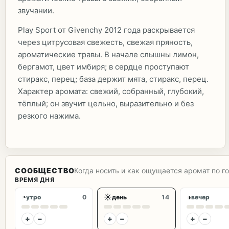
звучании.
Play Sport от Givenchy 2012 года раскрывается
через цитрусовая свежесть, свежая пряность,
ароматические травы. В начале слышны лимон,
бергамот, цвет имбиря; в сердце проступают
стиракс, перец; база держит мята, стиракс, перец.
Характер аромата: свежий, собранный, глубокий,
тёплый; он звучит цельно, выразительно и без
резкого нажима.
СООБЩЕСТВО
Когда носить и как ощущается аромат по г
ВРЕМЯ ДНЯ
◔
☀
◑
утро
0
день
14
вечер
+
−
+
−
+
−