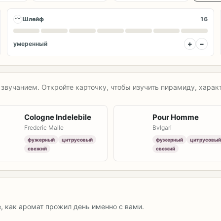
〰
Шлейф
16
+
−
умеренный
звучанием. Откройте карточку, чтобы изучить пирамиду, характ
Cologne Indelebile
Pour Homme
Frederic Malle
Bvlgari
фужерный
цитрусовый
фужерный
цитрусовый
свежий
свежий
е, как аромат прожил день именно с вами.