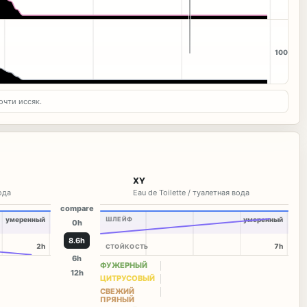
100
очти иссяк.
XY
вода
Eau de Toilette / туалетная вода
compare
умеренный
ШЛЕЙФ
умеренный
0h
8.9h
2h
7h
СТОЙКОСТЬ
6h
ФУЖЕРНЫЙ
12h
ЦИТРУСОВЫЙ
СВЕЖИЙ
ПРЯНЫЙ