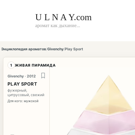
Перейти
к
контенту
U L N A Y.com
аромат как дыхание...
Энциклопедия ароматов
/
Givenchy
/
Play Sport
1
ЖИВАЯ ПИРАМИДА
Givenchy · 2012
PLAY SPORT
фужерный,
цитрусовый, свежий
Для кого: мужской