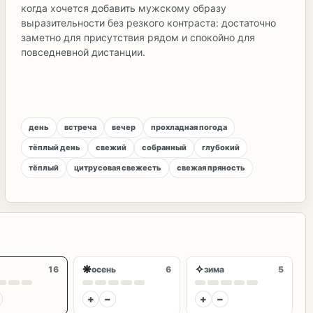
когда хочется добавить мужскому образу
выразительности без резкого контраста: достаточно
заметно для присутствия рядом и спокойно для
повседневной дистанции.
день
встреча
вечер
прохладная погода
тёплый день
свежий
собранный
глубокий
тёплый
цитрусовая свежесть
свежая пряность
❋
✧
16
осень
6
зима
5
+
−
+
−