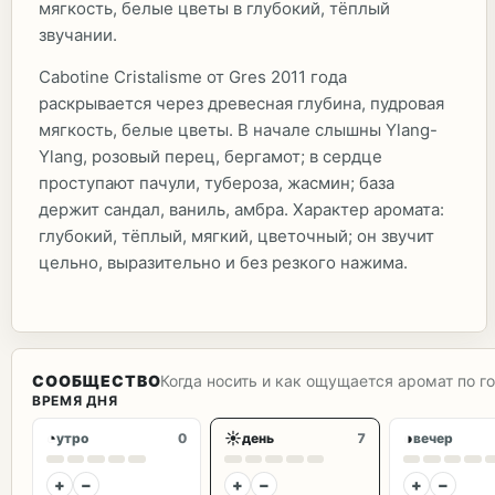
мягкость, белые цветы в глубокий, тёплый
звучании.
Cabotine Cristalisme от Gres 2011 года
раскрывается через древесная глубина, пудровая
мягкость, белые цветы. В начале слышны Ylang-
Ylang, розовый перец, бергамот; в сердце
проступают пачули, тубероза, жасмин; база
держит сандал, ваниль, амбра. Характер аромата:
глубокий, тёплый, мягкий, цветочный; он звучит
цельно, выразительно и без резкого нажима.
СООБЩЕСТВО
Когда носить и как ощущается аромат по г
ВРЕМЯ ДНЯ
◔
☀
◑
утро
0
день
7
вечер
+
−
+
−
+
−