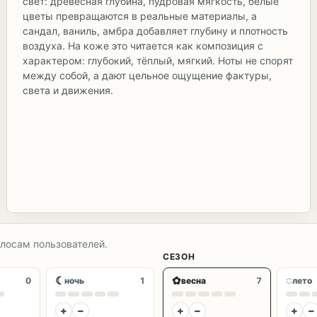
свет: древесная глубина, пудровая мягкость, белые
цветы превращаются в реальные материалы, а
сандал, ваниль, амбра добавляет глубину и плотность
воздуха. На коже это читается как композиция с
характером: глубокий, тёплый, мягкий. Ноты не спорят
между собой, а дают цельное ощущение фактуры,
света и движения.
олосам пользователей.
СЕЗОН
☾
✿
◌
0
ночь
1
весна
7
лето
+
−
+
−
+
−