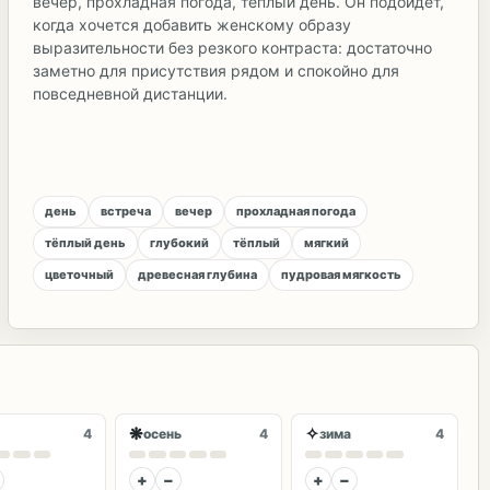
вечер, прохладная погода, тёплый день. Он подойдёт,
когда хочется добавить женскому образу
выразительности без резкого контраста: достаточно
заметно для присутствия рядом и спокойно для
повседневной дистанции.
день
встреча
вечер
прохладная погода
тёплый день
глубокий
тёплый
мягкий
цветочный
древесная глубина
пудровая мягкость
❋
✧
4
осень
4
зима
4
+
−
+
−