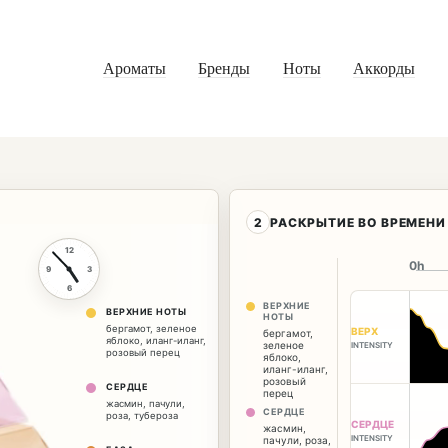
Ароматы
Бренды
Ноты
Аккорды
2
РАСКРЫТИЕ ВО ВРЕМЕНИ
12
0h
9
3
6
ВЕРХНИЕ
ВЕРХНИЕ НОТЫ
НОТЫ
бергамот
,
зеленое
ВЕРХ
бергамот
,
яблоко
,
иланг-иланг
,
зеленое
INTENSITY
розовый перец
яблоко
,
иланг-иланг
,
розовый
СЕРДЦЕ
перец
жасмин
,
пачули
,
СЕРДЦЕ
роза
,
тубероза
СЕРДЦЕ
жасмин
,
INTENSITY
пачули
,
роза
,