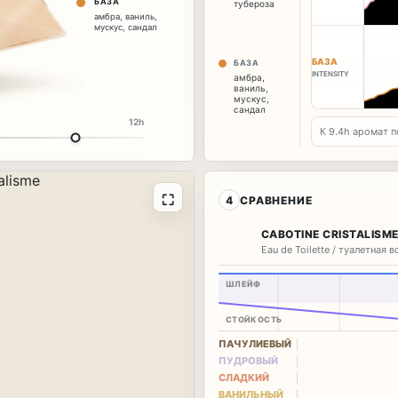
БАЗА
тубероза
амбра
,
ваниль
,
мускус
,
сандал
БАЗА
БАЗА
INTENSITY
амбра
,
ваниль
,
мускус
,
сандал
12h
К 9.6h аромат п
⛶
4
СРАВНЕНИЕ
CABOTINE CRISTALISM
Eau de Toilette / туалетная 
ШЛЕЙФ
СТОЙКОСТЬ
ПАЧУЛИЕВЫЙ
ПУДРОВЫЙ
СЛАДКИЙ
ВАНИЛЬНЫЙ