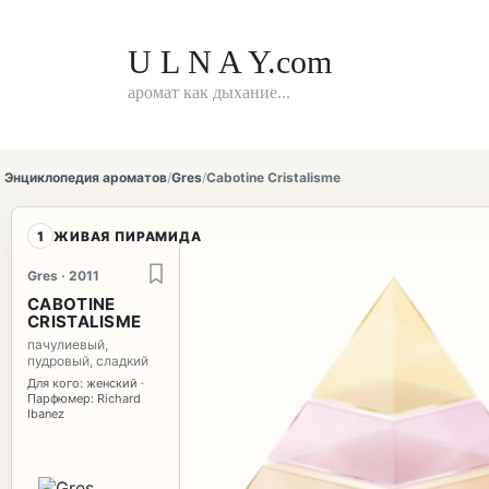
Перейти
к
контенту
U L N A Y.com
аромат как дыхание...
Энциклопедия ароматов
/
Gres
/
Cabotine Cristalisme
1
ЖИВАЯ ПИРАМИДА
Gres · 2011
CABOTINE
CRISTALISME
пачулиевый,
пудровый, сладкий
Для кого: женский ·
Парфюмер: Richard
Ibanez