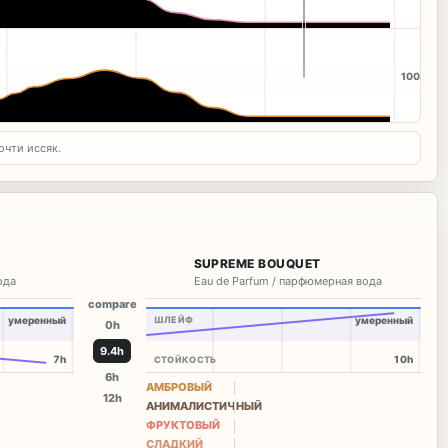
100
очти иссяк.
E
SUPREME BOUQUET
вода
Eau de Parfum / парфюмерная вода
compare
умеренный
ШЛЕЙФ
умеренный
0h
9.6h
7h
10h
СТОЙКОСТЬ
6h
АМБРОВЫЙ
12h
АНИМАЛИСТИЧНЫЙ
ФРУКТОВЫЙ
СЛАДКИЙ