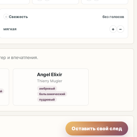
◌
Свежесть
без голосов
+
−
мягкая
ер и впечатления.
Angel Elixir
Thierry Mugler
амбровый
ый
бальзамический
пудровый
Оставить свой след