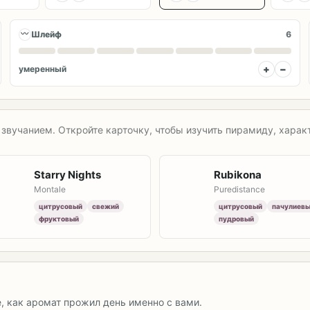
〰
Шлейф
6
+
−
умеренный
звучанием. Откройте карточку, чтобы изучить пирамиду, характ
Starry Nights
Rubikona
Montale
Puredistance
цитрусовый
свежий
цитрусовый
пачулиев
фруктовый
пудровый
е, как аромат прожил день именно с вами.