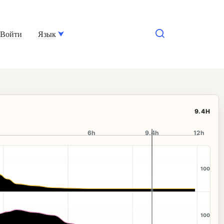
Войти
Язык
9.6H
6h
9.6h
12h
100
100