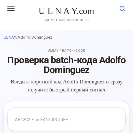
Перейти
U L N A Y.com
к
контенту
аромат как дыхание…
ULNAY
/
Adolfo Dominguez
ULNAY / BATCH-CODE
Проверка batch-кода Adolfo
Dominguez
Введите короткий код Adolfo Dominguez и сразу
получите быстрый первый сигнал.