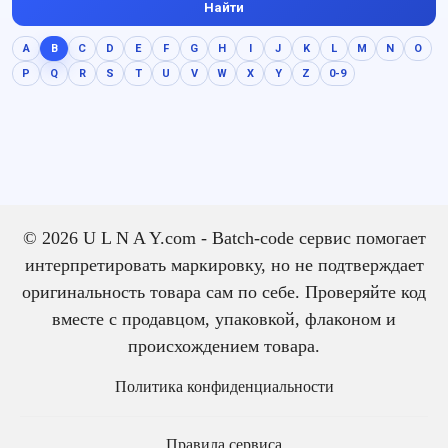
Найти
A
B
C
D
E
F
G
H
I
J
K
L
M
N
O
P
Q
R
S
T
U
V
W
X
Y
Z
0-9
© 2026 U L N A Y.com - Batch-code сервис помогает
интерпретировать маркировку, но не подтверждает
оригинальность товара сам по себе. Проверяйте код
вместе с продавцом, упаковкой, флаконом и
происхождением товара.
Политика конфиденциальности
Правила сервиса