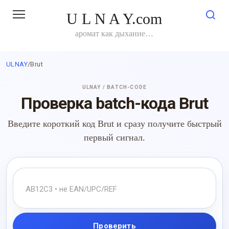
Перейти
U L N A Y.com
к
контенту
аромат как дыхание…
ULNAY
/
Brut
ULNAY / BATCH-CODE
Проверка batch-кода Brut
Введите короткий код Brut и сразу получите быстрый
первый сигнал.
Проверить