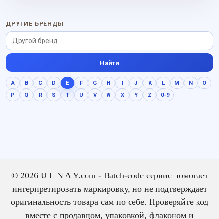
цельно, выразительно и
без резкого нажима.
ДРУГИЕ БРЕНДЫ
Найти
A
B
C
D
E
F
G
H
I
J
K
L
M
N
O
P
Q
R
S
T
U
V
W
X
Y
Z
0-9
© 2026 U L N A Y.com - Batch-code сервис помогает
интерпретировать маркировку, но не подтверждает
оригинальность товара сам по себе. Проверяйте код
вместе с продавцом, упаковкой, флаконом и