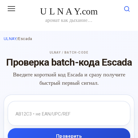
Перейти
U L N A Y.com
к
контенту
аромат как дыхание…
ULNAY
/
Escada
ULNAY / BATCH-CODE
Проверка batch-кода Escada
Введите короткий код Escada и сразу получите
быстрый первый сигнал.
Проверить