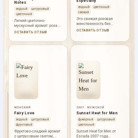
Especially
Notes
водный
цветочный
водный
цитрусовый
свежий
цветочный
Это свежая розовая
Легкий цветочно-
женственность без
мускусный аромат: роза
тяжести: сочная груша,
звучит воздушно, груша и
ОСТАВИТЬ ОТЗЫВ
ОСТАВИТЬ ОТЗЫВ
прозрачная вода, мягкие
грейпфрут дают свет,
цветы и деликатный
древесность остается
мускусный след.
мягкой.
ЖЕНСКИЙ
2007 · МУЖСКОЙ
Fairy Love
Sunset Heat for Men
водный
цитрусовый
фужерный
цитрусовый
фруктовый
цветочный
Фруктово-сладкий аромат
Sunset Heat for Men от
с цитрусовым светом,
Escada 2007 года