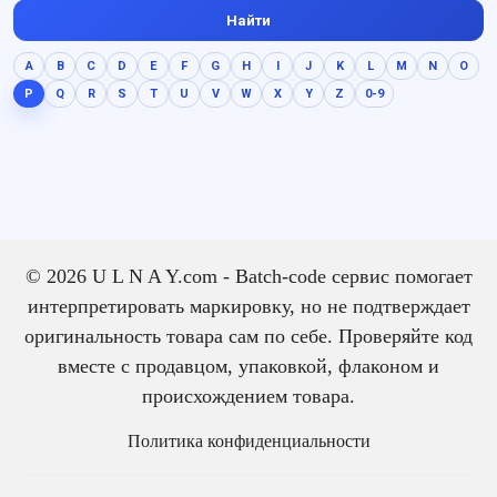
Найти
A
B
C
D
E
F
G
H
I
J
K
L
M
N
O
P
Q
R
S
T
U
V
W
X
Y
Z
0-9
© 2026 U L N A Y.com - Batch-code сервис помогает
интерпретировать маркировку, но не подтверждает
оригинальность товара сам по себе. Проверяйте код
вместе с продавцом, упаковкой, флаконом и
происхождением товара.
Политика конфиденциальности