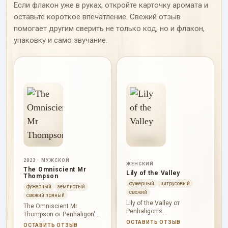
Если флакон уже в руках, откройте карточку аромата и
оставьте короткое впечатление. Свежий отзыв
помогает другим сверить не только код, но и флакон,
упаковку и само звучание.
2023 · МУЖСКОЙ
ЖЕНСКИЙ
The Omniscient Mr
Lily of the Valley
Thompson
фужерный
цитрусовый
фужерный
землистый
свежий
свежий пряный
Lily of the Valley от
The Omniscient Mr
Penhaligon's
Thompson от Penhaligon's
раскрывается через
2023 года раскрывается
ОСТАВИТЬ ОТЗЫВ
ОСТАВИТЬ ОТЗЫВ
белые цветы, свежесть,