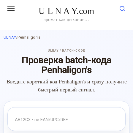
Перейти
U L N A Y.com
к
контенту
аромат как дыхание…
ULNAY
/
Penhaligon's
ULNAY / BATCH-CODE
Проверка batch-кода
Penhaligon's
Введите короткий код Penhaligon's и сразу получите
быстрый первый сигнал.