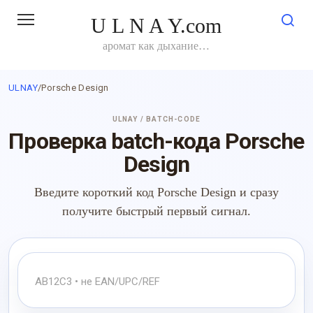
Перейти
U L N A Y.com
к
контенту
аромат как дыхание…
ULNAY
/
Porsche Design
ULNAY / BATCH-CODE
Проверка batch-кода Porsche
Design
Введите короткий код Porsche Design и сразу
получите быстрый первый сигнал.