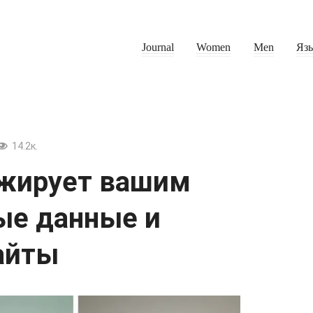
Journal
Women
Men
Яз
14.2к.
ижирует вашим
ые данные и
айты