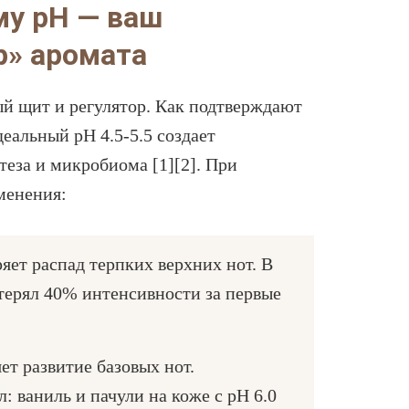
му pH — ваш
р» аромата
й щит и регулятор. Как подтверждают
деальный pH 4.5-5.5 создает
еза и микробиома [1][2]. При
менения:
яет распад терпких верхних нот. В
терял 40% интенсивности за первые
ет развитие базовых нот.
л: ваниль и пачули на коже с pH 6.0