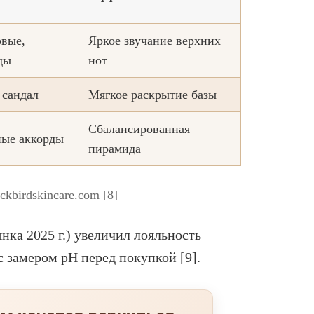
вые,
Яркое звучание верхних
ды
нот
 сандал
Мягкое раскрытие базы
Сбалансированная
ые аккорды
пирамида
kbirdskincare.com [8]
ка 2025 г.) увеличил лояльность
с замером pH перед покупкой [9].