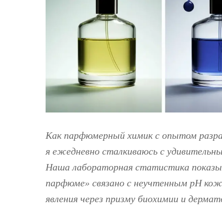
Как парфюмерный химик с опытом разра
я ежедневно сталкиваюсь с удивительн
Наша лабораторная статистика показыв
парфюме» связано с неучтенным pH кож
явления через призму биохимии и дермат