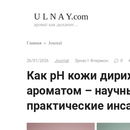
Перейти
к
U L N A Y.com
контенту
аромат как дыхание…
Главная
»
Journal
26/01/2026
Journal
Эрнаст Флермон
0
Как pH кожи дир
ароматом – научн
практические инс