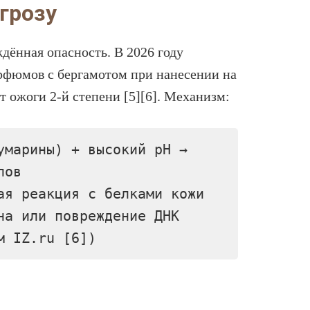
грозу
ённая опасность. В 2026 году
арфюмов с бергамотом при нанесении на
 ожоги 2-й степени [5][6]. Механизм:
умарины) + высокий pH →
лов
ая реакция с белками кожи
на или повреждение ДНК
м IZ.ru [6])