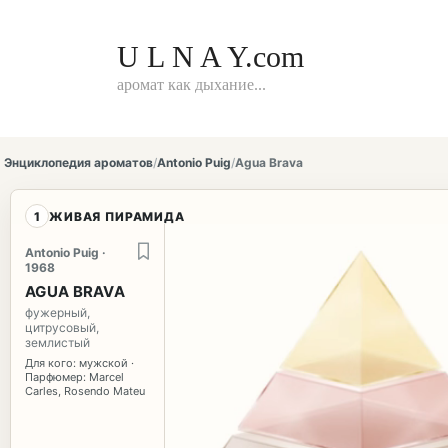
Перейти
к
контенту
U L N A Y.com
аромат как дыхание...
Энциклопедия ароматов
/
Antonio Puig
/
Agua Brava
1
ЖИВАЯ ПИРАМИДА
Antonio Puig ·
1968
AGUA BRAVA
фужерный,
цитрусовый,
землистый
Для кого: мужской ·
Парфюмер: Marcel
Carles, Rosendo Mateu