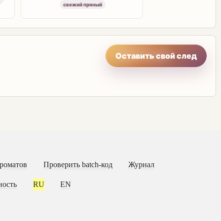
свежий пряный
Оставить свой след
роматов
Проверить batch-код
Журнал
ность
RU
EN