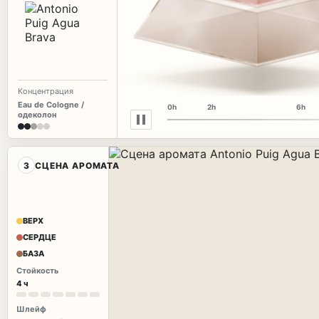
Концентрация
Eau de Cologne /
0h
2h
6h
одеколон
3
СЦЕНА АРОМАТА
ВЕРХ
СЕРДЦЕ
БАЗА
Стойкость
4 ч
Шлейф