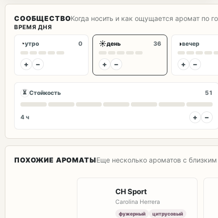
СООБЩЕСТВО
Когда носить и как ощущается аромат по г
ВРЕМЯ ДНЯ
◔
☀
◑
утро
0
день
36
вечер
+
−
+
−
+
−
⏳
Стойкость
51
+
−
4 ч
ПОХОЖИЕ АРОМАТЫ
Еще несколько ароматов с близким 
CH Sport
Carolina Herrera
фужерный
цитрусовый