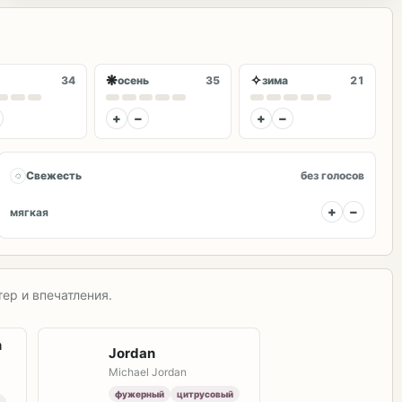
❋
✧
34
осень
35
зима
21
+
−
+
−
◌
Свежесть
без голосов
+
−
мягкая
ер и впечатления.
n
Jordan
Michael Jordan
фужерный
цитрусовый