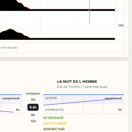
100
очти иссяк.
LA NUIT DE L HOMME
Eau de Toilette / туалетная вода
compare
умеренный
ШЛЕЙФ
умеренный
0h
9.9h
4h
5h
СТОЙКОСТЬ
6h
ФУЖЕРНЫЙ
12h
ЦИТРУСОВЫЙ
ЗЕМЛИСТЫЙ