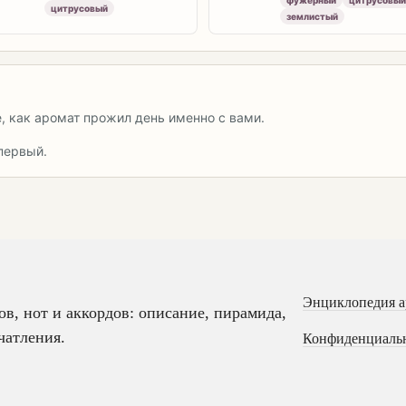
цитрусовый
землистый
е, как аромат прожил день именно с вами.
первый.
Энциклопедия а
, нот и аккордов: описание, пирамида,
чатления.
Конфиденциаль