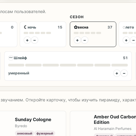
олосам пользователей.
СЕЗОН
☾
✿
◌
0
ночь
15
весна
37
лето
+
−
+
−
+
−
〰
Шлейф
51
+
−
умеренный
звучанием. Откройте карточку, чтобы изучить пирамиду, характ
Amber Oud Carbo
Sunday Cologne
Edition
Byredo
Al Haramain Perfumes
анисовый
фужерный
фужерный
цитрусовый