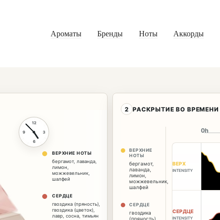
Ароматы
Бренды
Ноты
Аккорды
2
РАСКРЫТИЕ ВО ВРЕМЕНИ
12
0h
9
3
6
ВЕРХНИЕ
ВЕРХНИЕ НОТЫ
НОТЫ
бергамот
,
лаванда
,
ВЕРХ
бергамот
,
лимон
,
лаванда
,
INTENSITY
можжевельник
,
лимон
,
шалфей
можжевельник
,
шалфей
СЕРДЦЕ
гвоздика (пряность)
,
СЕРДЦЕ
гвоздика (цветок)
,
СЕРДЦЕ
гвоздика
лавр
,
сосна
,
тимьян
(пряность)
,
INTENSITY