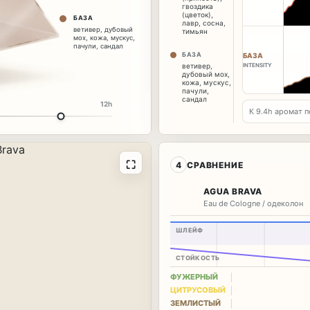
гвоздика
(цветок)
,
БАЗА
лавр
,
сосна
,
ветивер
,
дубовый
тимьян
мох
,
кожа
,
мускус
,
пачули
,
сандал
БАЗА
БАЗА
INTENSITY
ветивер
,
дубовый мох
,
кожа
,
мускус
,
пачули
,
сандал
12h
К 9.9h аромат п
⛶
4
СРАВНЕНИЕ
AGUA BRAVA
Eau de Cologne / одеколон
ШЛЕЙФ
СТОЙКОСТЬ
ФУЖЕРНЫЙ
ЦИТРУСОВЫЙ
ЗЕМЛИСТЫЙ