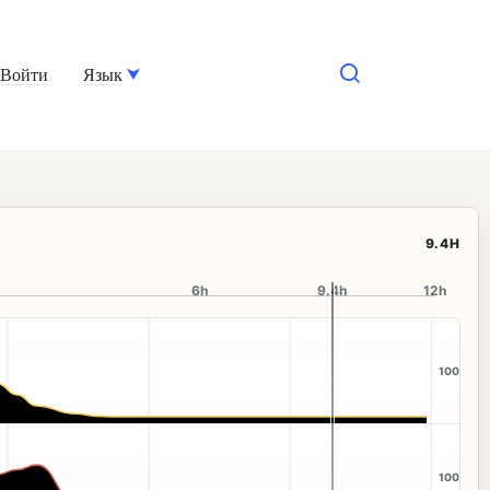
Войти
Язык
9.9H
6h
9.9h
12h
100
100