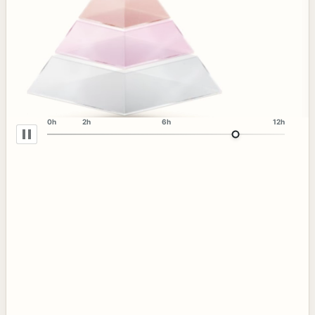
0h
2h
6h
12h