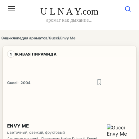
Перейти
к
U L N A Y.com
контенту
аромат как дыхание...
Энциклопедия ароматов
/
Gucci
/
Envy Me
1
ЖИВАЯ ПИРАМИДА
Gucci · 2004
ENVY ME
цветочный, свежий, фруктовый
Для кого: женский · Парфюмер: Karine Dubreuil-Sereni