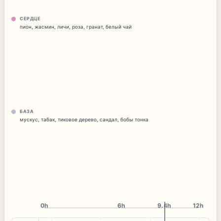
СЕРДЦЕ
пион
,
жасмин
,
личи
,
роза
,
гранат
,
белый чай
БАЗА
мускус
,
табак
,
тиковое дерево
,
сандал
,
бобы тонка
0h
6h
9.6h
12h