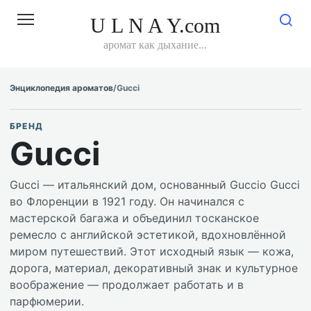
Перейти
к
U L N A Y.com
контенту
аромат как дыхание...
Энциклопедия ароматов
/
Gucci
БРЕНД
Gucci
Gucci — итальянский дом, основанный Guccio Gucci
во Флоренции в 1921 году. Он начинался с
мастерской багажа и объединил тосканское
ремесло с английской эстетикой, вдохновлённой
миром путешествий. Этот исходный язык — кожа,
дорога, материал, декоративный знак и культурное
воображение — продолжает работать и в
парфюмерии.