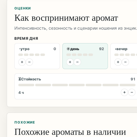
ОЦЕНКИ
Как воспринимают аромат
Интенсивность, сезонность и сценарии ношения из энци
ВРЕМЯ ДНЯ
◔
☀
◑
утро
0
день
92
вечер
+
−
+
−
+
−
⏳
Стойкость
91
+
−
4 ч
ПОХОЖИЕ
Похожие ароматы в наличии