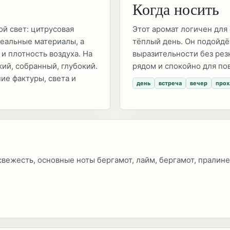
Когда носить
й свет: цитрусовая
Этот аромат логичен для 
реальные материалы, а
тёплый день. Он подойдё
и плотность воздуха. На
выразительности без рез
жий, собранный, глубокий.
рядом и спокойно для по
ие фактуры, света и
день
встреча
вечер
прох
 свежесть, основные ноты бергамот, лайм, бергамот, пралине
.