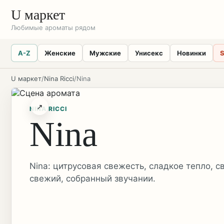
U маркет
Любимые ароматы рядом
A-Z
Женские
Мужские
Унисекс
Новинки
S
U маркет
/
Nina Ricci
/
Nina
↗
NINA RICCI
Nina
Nina: цитрусовая свежесть, сладкое тепло, с
свежий, собранный звучании.