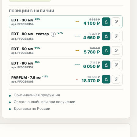
ПОЗИЦИИ В НАЛИЧИИ
-26%
EDT · 30 мл
5 552 ₽
4 100 ₽
арт. PF0028354
-27%
EDT · 80 мл · тестер
6 372 ₽
i
4 660 ₽
арт. PF0028358
-14%
EDT · 50 мл
6 746 ₽
5 780 ₽
арт. PF0028356
-15%
EDT · 80 мл
7 144 ₽
6 050 ₽
арт. PF0028357
-12%
PARFUM · 7.5 мл
20 880 ₽
18 370 ₽
арт. PF0029805
Оригинальная продукция
Оплата онлайн или при получении
Доставка по России