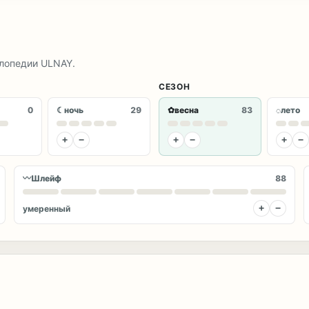
клопедии ULNAY.
СЕЗОН
☾
✿
◌
0
ночь
29
весна
83
лето
+
−
+
−
+
−
〰
Шлейф
88
+
−
умеренный