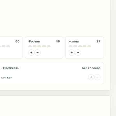
❋
✧
60
осень
49
зима
27
+
−
+
−
◌
Свежесть
без голосов
+
−
мягкая