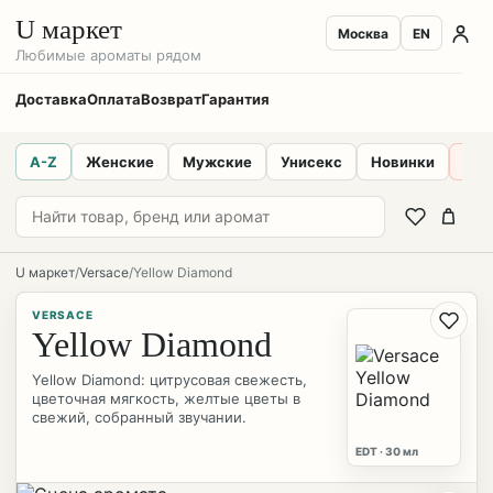
U маркет
Москва
EN
Любимые ароматы рядом
Доставка
Оплата
Возврат
Гарантия
A-Z
Женские
Мужские
Унисекс
Новинки
Sal
U маркет
/
Versace
/
Yellow Diamond
VERSACE
Yellow Diamond
Yellow Diamond: цитрусовая свежесть,
цветочная мягкость, желтые цветы в
свежий, собранный звучании.
EDT · 30 мл