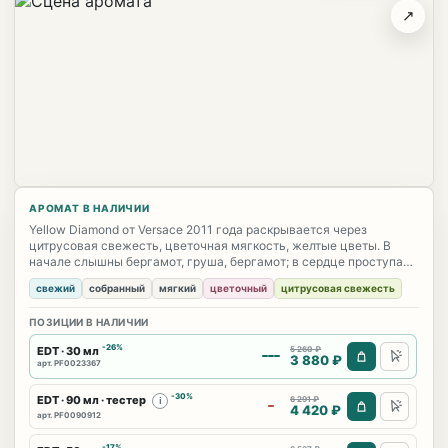
↗
АРОМАТ В НАЛИЧИИ
Yellow Diamond от Versace 2011 года раскрывается через
цитрусовая свежесть, цветочная мягкость, желтые цветы. В
начале слышны бергамот, груша, бергамот; в сердце проступают
мимоза, фрезия, водяная лилия; база держит мускус, гваяковое
свежий
собранный
мягкий
цветочный
цитрусовая свежесть
дерево, амбра. Характер аромата: свежий, собранный, мягкий,
цветочный; он звучит цельно, выразительно и без резкого
ПОЗИЦИИ В НАЛИЧИИ
нажима.
-26%
EDT · 30 мл
5 260 ₽
3 880 ₽
арт. PF0023367
-30%
EDT · 90 мл · тестер
6 291 ₽
i
4 420 ₽
арт. PF0090912
-17%