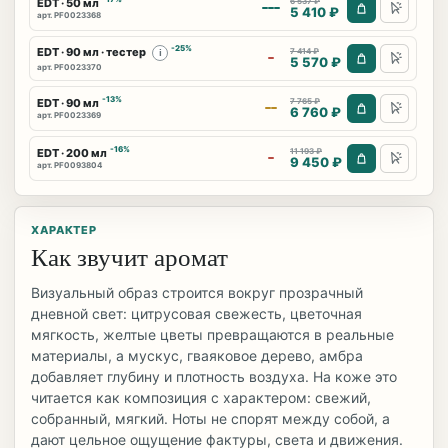
EDT · 50 мл
6 537 ₽
5 410 ₽
арт. PF0023368
-25%
EDT · 90 мл · тестер
7 414 ₽
i
5 570 ₽
арт. PF0023370
-13%
EDT · 90 мл
7 765 ₽
6 760 ₽
арт. PF0023369
-16%
EDT · 200 мл
11 193 ₽
9 450 ₽
арт. PF0093804
ХАРАКТЕР
Как звучит аромат
Визуальный образ строится вокруг прозрачный
дневной свет: цитрусовая свежесть, цветочная
мягкость, желтые цветы превращаются в реальные
материалы, а мускус, гваяковое дерево, амбра
добавляет глубину и плотность воздуха. На коже это
читается как композиция с характером: свежий,
собранный, мягкий. Ноты не спорят между собой, а
дают цельное ощущение фактуры, света и движения.