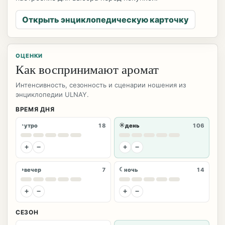
Открыть энциклопедическую карточку
ОЦЕНКИ
Как воспринимают аромат
Интенсивность, сезонность и сценарии ношения из
энциклопедии ULNAY.
ВРЕМЯ ДНЯ
◔
☀
утро
18
день
106
+
−
+
−
◑
☾
вечер
7
ночь
14
+
−
+
−
СЕЗОН