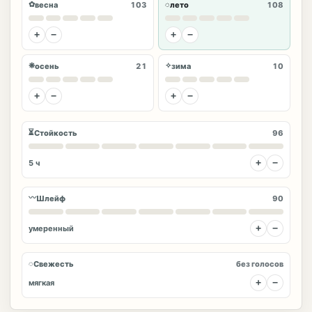
✿
◌
весна
103
лето
108
+
−
+
−
❋
✧
осень
21
зима
10
+
−
+
−
⏳
Стойкость
96
+
−
5 ч
〰
Шлейф
90
+
−
умеренный
◌
Свежесть
без голосов
+
−
мягкая